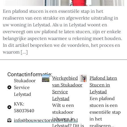
Een plafond stucen is een essentiële stap in het
realiseren van een strakke en afgewerkte uitstraling in
uw woning in Lelystad. Als u in Lelystad woont en
overweegt om uw plafond te laten stucen, zijn er enkele
belangrijke aspecten waarmee u rekening moet houden.
In dit artikel bespreken we de voordelen, het proces en
waarom […]
Contactinformatie:
Werkgebied
Plafond laten
Stukadoor
van Stukadoor
Stucen in
Service
Service
Lelystad
Lelystad
Lelystad
Een plafond
KVK:
Wilt u een
stucen is een
58037640
stukadoor
essentiële stap
inhuren in
in het
info@bouwsectornederland.nl
Lelystad? Dit is
realiseren...