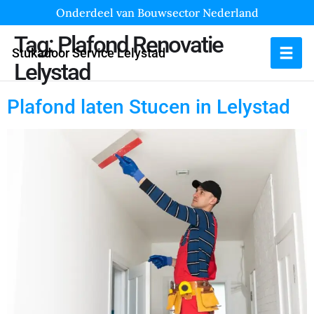
Onderdeel van Bouwsector Nederland
Tag:
Plafond Renovatie
Stukadoor Service Lelystad
Lelystad
Plafond laten Stucen in Lelystad