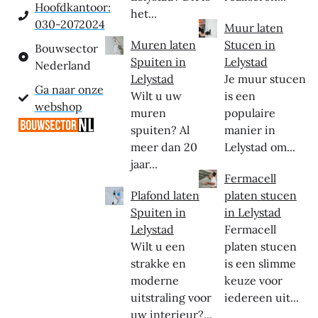
Hoofdkantoor:
het...
030-2072024
Muur laten
Muren laten
Stucen in
Bouwsector
Spuiten in
Lelystad
Nederland
Lelystad
Je muur stucen
Ga naar onze
Wilt u uw
is een
webshop
muren
populaire
spuiten? Al
manier in
meer dan 20
Lelystad om...
jaar...
Fermacell
Plafond laten
platen stucen
Spuiten in
in Lelystad
Lelystad
Fermacell
Wilt u een
platen stucen
strakke en
is een slimme
moderne
keuze voor
uitstraling voor
iedereen uit...
uw interieur?...