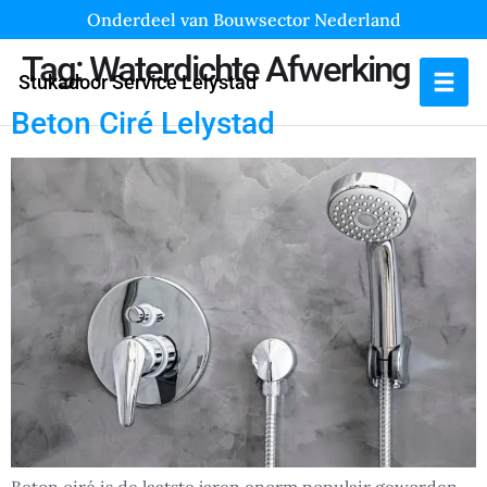
Onderdeel van Bouwsector Nederland
Tag:
Waterdichte Afwerking
Stukadoor Service Lelystad
Beton Ciré Lelystad