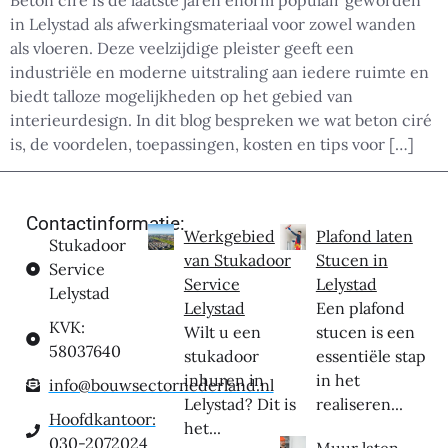
Beton ciré is de laatste jaren enorm populair geworden
in Lelystad als afwerkingsmateriaal voor zowel wanden
als vloeren. Deze veelzijdige pleister geeft een
industriële en moderne uitstraling aan iedere ruimte en
biedt talloze mogelijkheden op het gebied van
interieurdesign. In dit blog bespreken we wat beton ciré
is, de voordelen, toepassingen, kosten en tips voor […]
Contactinformatie:
Werkgebied
Plafond laten
Stukadoor
van Stukadoor
Stucen in
Service
Service
Lelystad
Lelystad
Lelystad
Een plafond
KVK:
Wilt u een
stucen is een
58037640
stukadoor
essentiële stap
inhuren in
in het
info@bouwsectornederland.nl
Lelystad? Dit is
realiseren...
Hoofdkantoor:
het...
030-2072024
Muur laten