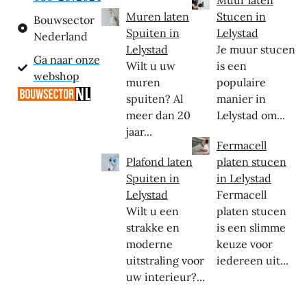
Muren laten
Stucen in
Bouwsector
Spuiten in
Lelystad
Nederland
Lelystad
Je muur stucen
Ga naar onze
Wilt u uw
is een
webshop
muren
populaire
spuiten? Al
manier in
meer dan 20
Lelystad om...
jaar...
Fermacell
Plafond laten
platen stucen
Spuiten in
in Lelystad
Lelystad
Fermacell
Wilt u een
platen stucen
strakke en
is een slimme
moderne
keuze voor
uitstraling voor
iedereen uit...
uw interieur?...