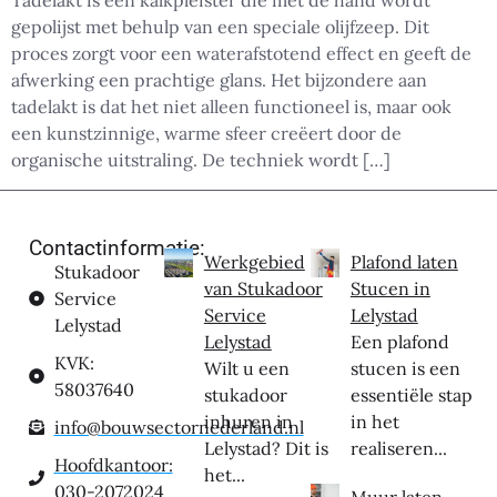
Tadelakt is een kalkpleister die met de hand wordt
gepolijst met behulp van een speciale olijfzeep. Dit
proces zorgt voor een waterafstotend effect en geeft de
afwerking een prachtige glans. Het bijzondere aan
tadelakt is dat het niet alleen functioneel is, maar ook
een kunstzinnige, warme sfeer creëert door de
organische uitstraling. De techniek wordt […]
Contactinformatie:
Werkgebied
Plafond laten
Stukadoor
van Stukadoor
Stucen in
Service
Service
Lelystad
Lelystad
Lelystad
Een plafond
KVK:
Wilt u een
stucen is een
58037640
stukadoor
essentiële stap
inhuren in
in het
info@bouwsectornederland.nl
Lelystad? Dit is
realiseren...
Hoofdkantoor:
het...
030-2072024
Muur laten