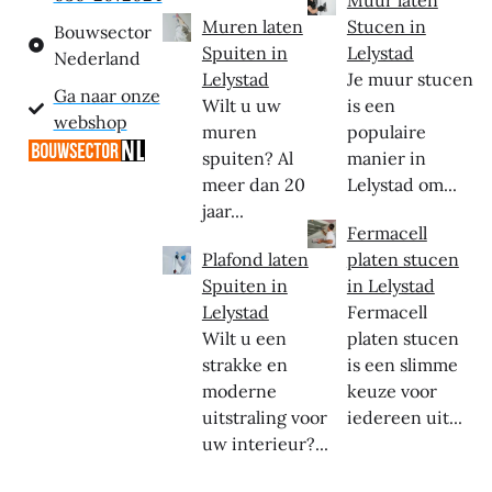
Muren laten
Stucen in
Bouwsector
Spuiten in
Lelystad
Nederland
Lelystad
Je muur stucen
Ga naar onze
Wilt u uw
is een
webshop
muren
populaire
spuiten? Al
manier in
meer dan 20
Lelystad om...
jaar...
Fermacell
Plafond laten
platen stucen
Spuiten in
in Lelystad
Lelystad
Fermacell
Wilt u een
platen stucen
strakke en
is een slimme
moderne
keuze voor
uitstraling voor
iedereen uit...
uw interieur?...